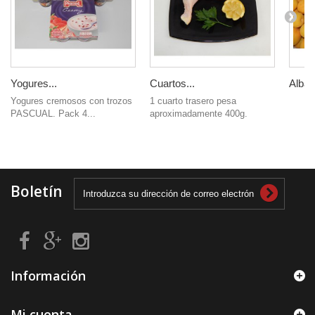
Yogures...
Cuartos...
Albar
Yogures cremosos con trozos
1 cuarto trasero pesa
PASCUAL. Pack 4...
aproximadamente 400g.
Boletín
Información
Mi cuenta